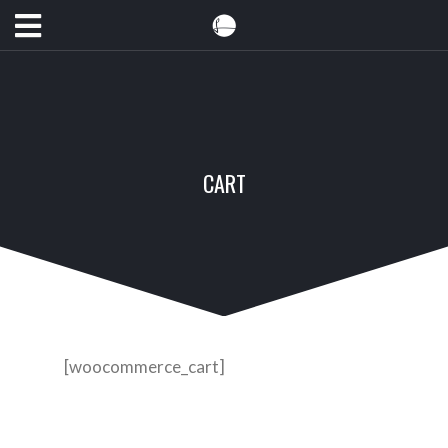
CART
[woocommerce_cart]